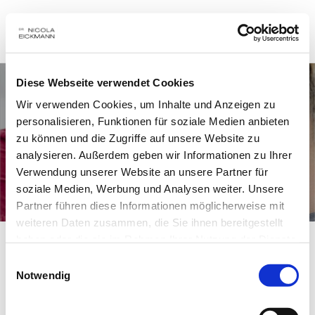
Diese Webseite verwendet Cookies
Wir verwenden Cookies, um Inhalte und Anzeigen zu
personalisieren, Funktionen für soziale Medien anbieten
zu können und die Zugriffe auf unsere Website zu
analysieren. Außerdem geben wir Informationen zu Ihrer
Verwendung unserer Website an unsere Partner für
soziale Medien, Werbung und Analysen weiter. Unsere
Ästhetik & Bleaching
Partner führen diese Informationen möglicherweise mit
weiteren Daten zusammen, die Sie ihnen bereitgestellt
haben oder die sie im Rahmen Ihrer Nutzung der Dienste
gesammelt haben.
Unser Anspruch 
Einwilligungsauswahl
Notwendig
Ein schönes Lächeln wirkt sich positiv 