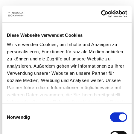
Diese Webseite verwendet Cookies
Impressum
Wir verwenden Cookies, um Inhalte und Anzeigen zu
personalisieren, Funktionen für soziale Medien anbieten
zu können und die Zugriffe auf unsere Website zu
analysieren. Außerdem geben wir Informationen zu Ihrer
Verantwortlich für diese Seite ist: 
Verwendung unserer Website an unsere Partner für
soziale Medien, Werbung und Analysen weiter. Unsere
Zahnarztpraxis 
Partner führen diese Informationen möglicherweise mit
Dr. Nicola Eickmann
weiteren Daten zusammen, die Sie ihnen bereitgestellt
Waldtruderingerstr. 63
haben oder die sie im Rahmen Ihrer Nutzung der Dienste
gesammelt haben.
Einwilligungsauswahl
81827 München             
Notwendig
Dr. Nicola Eickmann        
Tel. +49 (0) 89 4304608