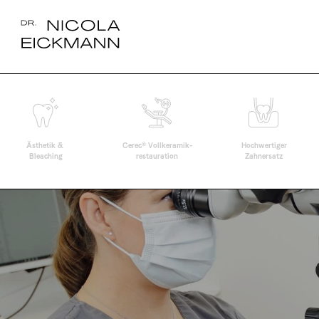
®
Ästhetik & 
Cerec
 Vollkeramik-
Hochwertiger
Bleaching
restauration
Zahnersatz